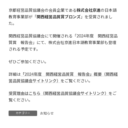
終
更
京都経営品質協議会の会員企業である
株式会社京進
の日本語
新
教育事業部が「
関西経営品質賞ブロンズ
」を受賞されまし
日
た。
時
:
関西経営品質協議会にて開催される「2024年度 関西経営品
質賞 報告会」にて、株式会社京進日本語教育事業部も登壇
される予定です。
ぜひご参加ください。
詳細は
「2024年度 関西経営品質賞 報告会」概要（関西経
営品質協議会サイトリンク）
をご覧ください。
受賞理由はこちら（関西経営品質協議会サイトリンク）
をご
覧ください。
カテゴリー
お知らせ