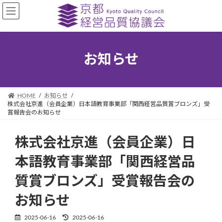
コ
ナ
ン
ビ
テ
ゲ
ン
ー
ツ
シ
お知らせ
へ
ョ
ス
ン
キ
に
ッ
移
HOME
お知らせ
プ
動
株式会社京進（会員企業）日本語教育事業部「関西経営品質賞ブロンズ」受
賞報告会のお知らせ
株式会社京進（会員企業）日
本語教育事業部「関西経営品
質賞ブロンズ」受賞報告会の
お知らせ
2025-06-16
2025-06-16
最