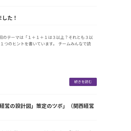
ました！
回のテーマは「１＋１＋１は３以上？それとも３以
１つのヒントを書いています。 チームみんなで読
続きを読む
経営の設計図」策定のツボ」（関西経営