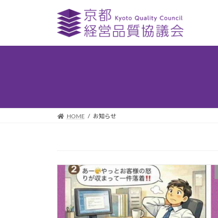
コ
ナ
ン
ビ
テ
ゲ
ン
ー
ツ
シ
へ
ョ
ス
ン
キ
に
ッ
移
プ
動
HOME
お知らせ