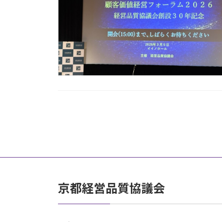
投
稿
の
ペ
京都経営品質協議会
ー
ジ