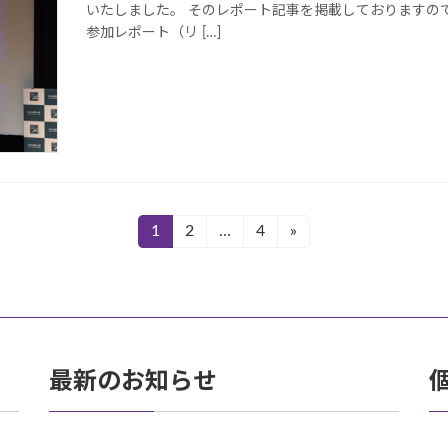
いたしました。 そのレポート記事を掲載しておりますの
参加レポート（リ […]
1
2
…
4
»
固
固
固
定
定
定
ペ
ペ
ペ
ー
ー
ー
ジ
ジ
ジ
最新のお知らせ