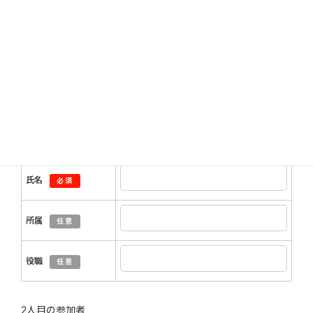
役職
任意
Eメール
必須
電話番号
必須
1人目の参加者
氏名
必須
所属
任意
役職
任意
2人目の参加者