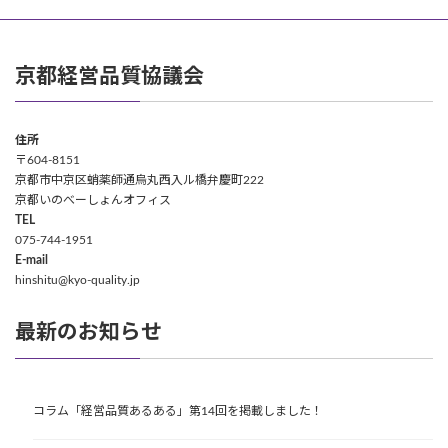
京都経営品質協議会
住所
〒604-8151
京都市中京区蛸薬師通烏丸西入ル橋弁慶町222
京都いのべーしょんオフィス
TEL
075-744-1951
E-mail
hinshitu@kyo-quality.jp
最新のお知らせ
コラム「経営品質あるある」第14回を掲載しました！